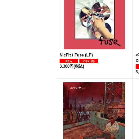
NicFit / Fuse (LP)
<
D
3,300円
(税込)
3