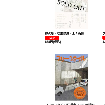
緑の歌 - 収集群風 - 上 / 高妍
858円
(税込)
1
フリースタイル57 特集：マンガ家に