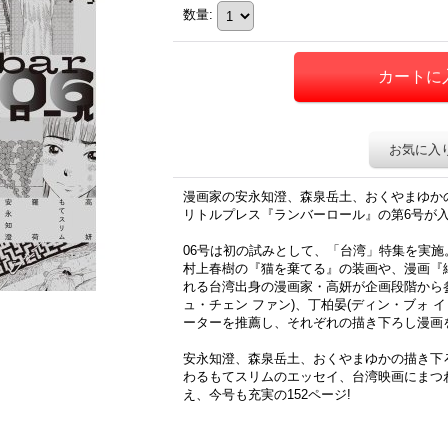
数量
:
お気に入
漫画家の安永知澄、森泉岳土、おくやまゆか
リトルプレス『ランバーロール』の第6号が
06号は初の試みとして、「台湾」特集を実施
村上春樹の『猫を棄てる』の装画や、漫画『
れる台湾出身の漫画家・高妍が企画段階から参
ュ・チェン ファン)、丁柏晏(ディン・ブォ 
ーターを推薦し、それぞれの描き下ろし漫画
安永知澄、森泉岳土、おくやまゆかの描き下
わるもてスリムのエッセイ、台湾映画にまつわ
え、今号も充実の152ページ!