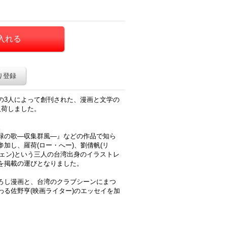
り登録
の3人によって創刊された、漫画と文学の
入荷しました。
。
緑の歌―収集群風―』などの作品で知ら
加し、羅荷(ロー・へー)、劉倩帆(リ
イェン)という三人の台湾出身のイラストレ
を掲載の運びとなりました。
ろし漫画と、台湾のクラブシーンにまつ
る佐野亨(映画ライター)のエッセイを加