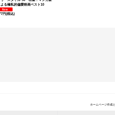
による極私的偏愛映画ベスト10
77円
(税込)
ホームページ作成