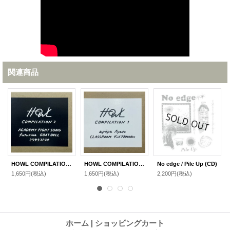
関連商品
HOWL COMPILATION 2 / ACADEMY FIGHT SONG,futurina,GOAT BELL,ミワサチコトリオ (CD)
HOWL COMPILATION 1 / apöpa,Ayato,CLASSROOM,デュビア80000cc (CD)
No edge / Pile Up (CD)
1,650円
(税込)
1,650円
(税込)
2,200円
(税込)
ホーム
|
ショッピングカート