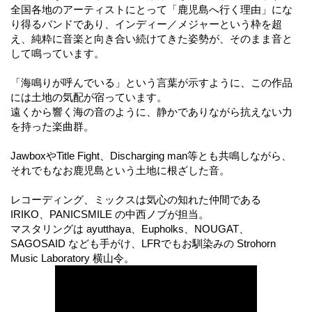
全国各地のアーティストにとって「鹿児島へ行く理由」にな
り得るバンドであり、インディー／メジャーという枠を超
え、純粋に音楽と向き合い続けてきた姿勢が、そのまま音と
して鳴っています。
「海鳴りが呼んでいる」という言葉が示すように、この作品
には土地の気配が宿っています。
遠くから響く海の音のように、静かでありながら抗えない力
を持った楽曲群。
JawboxやTitle Fight、Discharging man等とも共鳴しながら、
それでもなお鹿児島という土地に根ざした音。
レコーディング、ミックスは気心の知れた仲間である
IRIKO、PANICSMILE の中西ノブが担当。
マスタリングは ayutthaya、Eupholks、NOUGAT、
SAGOSAID なども手がけ、LFRでもお馴染みの Strohorn
Music Laboratory 横山令。