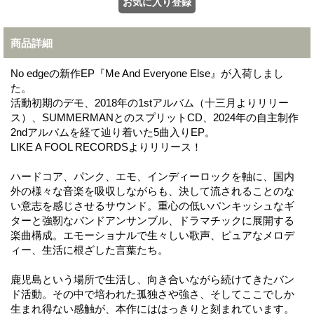
商品詳細
No edgeの新作EP『Me And Everyone Else』が入荷しまし
た。
活動初期のデモ、2018年の1stアルバム（十三月よりリリー
ス）、SUMMERMANとのスプリットCD、2024年の自主制作
2ndアルバムを経て辿り着いた5曲入りEP。
LIKE A FOOL RECORDSよりリリース！
ハードコア、パンク、エモ、インディーロックを軸に、国内
外の様々な音楽を吸収しながらも、決して流されることのな
い意志を感じさせるサウンド。重心の低いパンキッシュなギ
ターと強靭なバンドアンサンブル、ドラマチックに展開する
楽曲構成。エモーショナルで生々しい歌声、ピュアなメロデ
ィー、生活に根ざした言葉たち。
鹿児島という場所で生活し、向き合いながら続けてきたバン
ド活動。その中で培われた孤独さや強さ、そしてここでしか
生まれ得ない感触が、本作にははっきりと刻まれています。