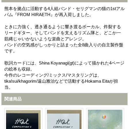
熊本を拠点に活動する4人組バンド・セリグマンの猫の1stアル
バム『FROM HIRAETH』が再入荷しました。
ときに力強く、透き通るように響き渡るボーカル、炸裂する
リードギター、そしてバンドを支えるリズム隊と、どこか一
筋縄じゃいかないような楽曲とアレンジ。
バンドの空気感がしっかりと詰まった全8曲入りの自主製作盤
です。
歌詞カードには、Shina Koyanagi(gt)によって描かれた4ページ
の絵本も収録。
今作のレコーディング/ミックス/マスタリングは、
tika!sui/khagorim/遠山雅治などで活動するHokama Eitaが担
当。
関連商品