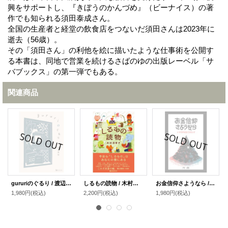
興をサポートし、『きぼうのかんづめ』（ビーナイス）の著
作でも知られる須田泰成さん。
全国の生産者と経堂の飲食店をつないだ須田さんは2023年に
逝去（56歳）。
その「須田さん」の利他を絵に描いたような仕事術を公開す
る本書は、同地で営業を続けるさばのゆの出版レーベル「サ
バブックス」の第一弾でもある。
関連商品
gururiのぐるり / 渡辺愛知
しるもの読物 / 木村衣有子
お金信仰さようなら / ヤマザキOKコンピュータ
1,980円
(税込)
2,200円
(税込)
1,980円
(税込)