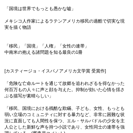
「国境は世界でもっとも愚かな嘘」
メキシコ人作家によるラテンアメリカ移民の過酷で切実な現
実を描く物語
「移民」「国境」「人権」「女性の連帯」
中南米の抱える諸問題を知る最良の1冊
[カスティージョ・イスパノアメリカ文学賞 受賞作]
「危険な亡命ルートを通じて故郷を追われざるを得なかった
何百万もの人々に声と顔を与えた。抑制が効いた心情を揺さ
ぶる描写が素晴らしい」
「移民、国境における残酷な欺瞞、子ども、女性、もっとも
弱い立場のコミュニティに対する暴力など、非常に困難な状
況に直面しても人間性を保つ、エル・サルバドルの少女を主
人公とした新鮮な声を持つ小説であり、女性同士の連帯を強