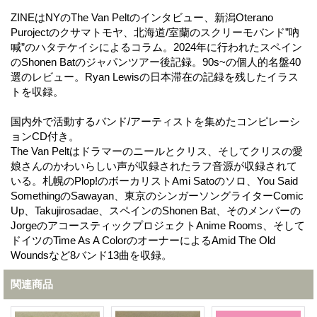
ZINEはNYのThe Van Peltのインタビュー、新潟Oterano
Purojectのクサマトモヤ、北海道/室蘭のスクリーモバンド”吶
喊”のハタテケイシによるコラム。2024年に行われたスペイン
のShonen Batのジャパンツアー後記録。90s~の個人的名盤40
選のレビュー。Ryan Lewisの日本滞在の記録を残したイラス
トを収録。
国内外で活動するバンド/アーティストを集めたコンピレーシ
ョンCD付き。
The Van Peltはドラマーのニールとクリス、そしてクリスの愛
娘さんのかわいらしい声が収録されたラフ音源が収録されて
いる。札幌のPlop!のボーカリストAmi Satoのソロ、You Said
SomethingのSawayan、東京のシンガーソングライターComic
Up、Takujirosadae、スペインのShonen Bat、そのメンバーの
JorgeのアコースティックプロジェクトAnime Rooms、そして
ドイツのTime As A ColorのオーナーによるAmid The Old
Woundsなど8バンド13曲を収録。
関連商品