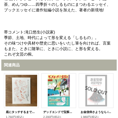
茶、めんつゆ……四季折々のしるものにまつわるエッセイ、
ブックエッセイに連作短編小説を加えた、著者の新境地!
帯コメント:滝口悠生(小説家)
季節、土地、時代によって形を変える「しるもの」。
その味つけや具材や歴史に思いをいたし筆を向ければ、言葉
もまた、ときに随筆に、ときに小説に、と形を変える。
これぞ文芸の椀。
関連商品
底にタッチするまでが私の時間 よりぬきベルク通信 1号から150号まで / 木村衣有子
デッドエンドで宝探し あんたは青森のいいとこばっかり見ている / 能町みね子
お金信仰さようなら / ヤマザキOKコンピュータ
1,760円
(税込)
2,200円
(税込)
1,980円
(税込)