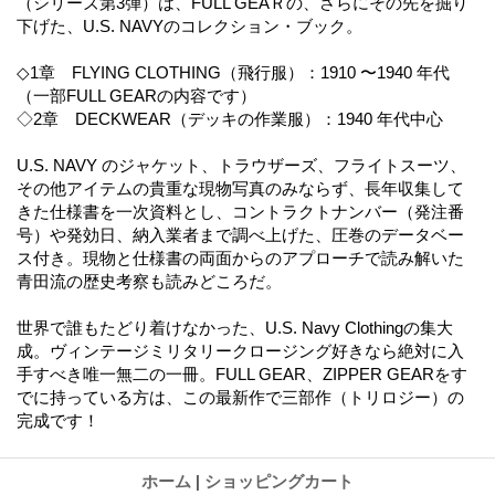
（シリーズ第3弾）は、FULL GEAＲの、さらにその先を掘り
下げた、U.S. NAVYのコレクション・ブック。
◇1章 FLYING CLOTHING（飛行服）：1910 〜1940 年代
（一部FULL GEARの内容です）
◇2章 DECKWEAR（デッキの作業服）：1940 年代中心
U.S. NAVY のジャケット、トラウザーズ、フライトスーツ、
その他アイテムの貴重な現物写真のみならず、長年収集して
きた仕様書を一次資料とし、コントラクトナンバー（発注番
号）や発効日、納入業者まで調べ上げた、圧巻のデータベー
ス付き。現物と仕様書の両面からのアプローチで読み解いた
青田流の歴史考察も読みどころだ。
世界で誰もたどり着けなかった、U.S. Navy Clothingの集大
成。ヴィンテージミリタリークロージング好きなら絶対に入
手すべき唯一無二の一冊。FULL GEAR、ZIPPER GEARをす
でに持っている方は、この最新作で三部作（トリロジー）の
完成です！
ホーム
|
ショッピングカート