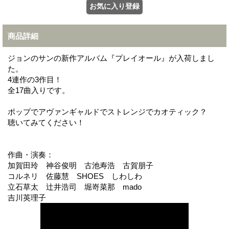
商品詳細
ジョンのサンの新作アルバム『プレイオール』が入荷しまし
た。
4連作の3作目！
全17曲入りです。
ポップでアヴァンギャルドでストレンジでカオティック？
聴いてみてください！
作曲・演奏：
加賀田玲 神谷俊明 古池寿浩 古賀朋子
コルネリ 佐藤慧 SHOES しわしわ
立石草太 辻井浩司 堀嵜菜那 mado
吉川英理子