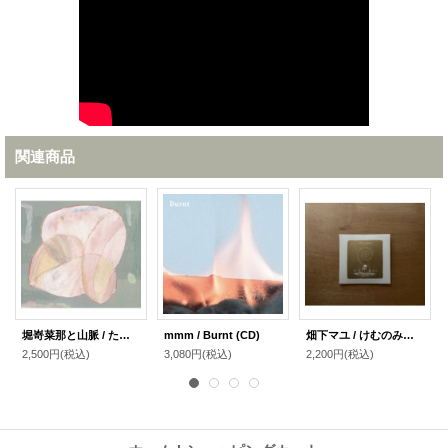
関連商品
堀嵜菜那と山脈 / ただの動き (CD)
mmm / Burnt (CD)
畑下マユ / けむのみち (CD)
2,500円
(税込)
3,080円
(税込)
2,200円
(税込)