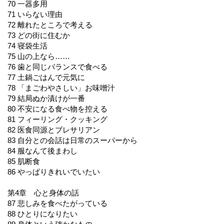
70 一器多用
71 いらない理由
72 離れたところで考える
73 どの街に住むか
74 寝袋生活
75 山の上なら……
76 歯と同じバランスで食べる
77 土鍋ごはんで元気に
78 「まごわやさしい」お味噌汁
79 結局ぬか漬けが一番
80 不安になる食べ物を控える
81 フィーリング・クッキング
82 医食同源とブレサリアン
83 自分との会話は日常のスーパーから
84 服なんて後まわし
85 肌断食
86 やっぱりきれいでいたい
第4章 心と身体の話
87 悲しみを食べたがっている
88 ひとりになりたい