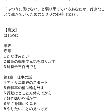
「ふつうに働けない」と弱り果てているあなたが、好きなこ
とで生きていくための１００の心得（tips）。
【目次】
はじめに
年表
序章
1 ただ休みたい
2 最高の職場で元気を取り戻す
3 所持金三百円でも
第1章 仕事の話
4 アトリエ風戸のスタート
5 自転車の補助輪を外す
6 行動はとことん休んでから
7 好き嫌いを活かす
8 弱さを細かく見る
9 やりたいことの見つけ方