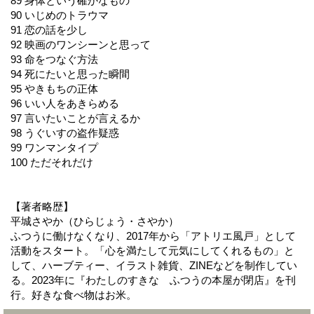
89 身体という確かなもの
90 いじめのトラウマ
91 恋の話を少し
92 映画のワンシーンと思って
93 命をつなぐ方法
94 死にたいと思った瞬間
95 やきもちの正体
96 いい人をあきらめる
97 言いたいことが言えるか
98 うぐいすの盗作疑惑
99 ワンマンタイプ
100 ただそれだけ
【著者略歴】
平城さやか（ひらじょう・さやか）
ふつうに働けなくなり、2017年から「アトリエ風戸」として
活動をスタート。「心を満たして元気にしてくれるもの」と
して、ハーブティー、イラスト雑貨、ZINEなどを制作してい
る。2023年に『わたしのすきな ふつうの本屋が閉店』を刊
行。好きな食べ物はお米。