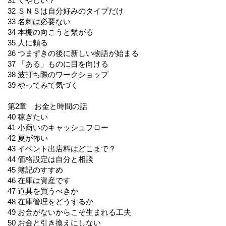
31 くやしい？
32 ＳＮＳは自分好みのタイプだけ
33 名刺は必要ない
34 本棚の向こうと繋がる
35 人に頼る
36 つまずきの後に新しい物語が始まる
37 「ある」ものに目を向ける
38 波打ち際のワークショップ
39 やってみて気づく
第2章 お金と時間の話
40 稼ぎたい
41 小商いのキャッシュフロー
42 夏が怖い
43 イベント出店料はどこまで？
44 価格設定は自分と相談
45 簿記のすすめ
46 在庫は資産です
47 道具を買うべきか
48 在庫管理をどうするか
49 お金がないからこそ生まれる工夫
50 お金と引き換えにしない