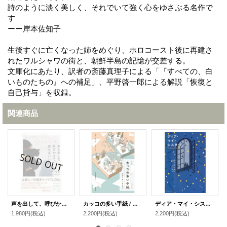
詩のように淡く美しく、それでいて強く心をゆさぶる名作で
す
ーー岸本佐知子
生後すぐに亡くなった姉をめぐり、ホロコースト後に再建さ
れたワルシャワの街と、朝鮮半島の記憶が交差する。
文庫化にあたり、訳者の斎藤真理子による「『すべての、白
いものたちの』への補足」、平野啓一郎による解説「恢復と
自己貸与」を収録。
関連商品
声を出して、呼びかけて、話せばいいの / イ・ラン (著), 斎藤真理子 (翻訳), 浜辺ふう (翻訳)
カッコの多い手紙 / イ・ラン (著), スリーク (著), 吉良佳奈江 (翻訳)
ディア・マイ・シスター / チェ・ジニョン (著), すんみ (翻訳)
1,980円
(税込)
2,200円
(税込)
2,200円
(税込)