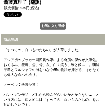
斎藤真理子 (翻訳)
販売価格
:
935円
(税込)
商品詳細
『すべての、白いものたちの』が入荷しました。
アジア初のブッカー国際賞作家による奇蹟の傑作が文庫化。
おくるみ、産着、雪、骨、灰、白く笑う、米と飯……。朝鮮
半島とワルシャワの街をつなぐ65の物語が捧げる、はかなく
も偉大な命への祈り。
ノーベル文学賞受賞！
ハン・ガン作品、どれから読んだらいいかわからない……と
いう方には、個人的には『すべての、白いものたちの』をお
勧めしたいです。