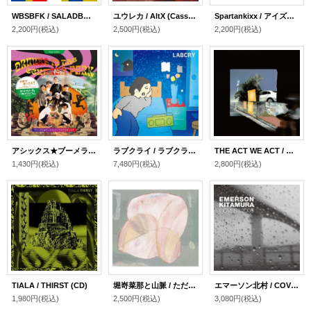
WBSBFK / SALADBOWL (CD)
ユウレカ / AltX (Cassette＋DLコード)
Spartankixx / アイズワイドシャット (CD)
2,200円
(税込)
2,500円
(税込)
2,200円
(税込)
アシックス★ブーメランズ /ALP$BOYS / Drunks In The Central Park (split 7inch+DL)
ラブクライ / ラブクライ (2LP)
THE ACT WE ACT / フリッカー (LP＋DLコード)
1,430円
(税込)
7,480円
(税込)
2,800円
(税込)
TIALA / THIRST (CD)
堀嵜菜那と山脈 / ただの動き (CD)
エマーソン北村 / COVERS 2003 (LP)
1,980円
(税込)
2,500円
(税込)
3,080円
(税込)