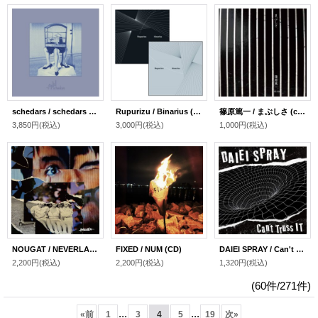
schedars / schedars (LP＋DL)
Rupurizu / Binarius (2CD) ダウンロードコード特典付き
篠原篤一 / まぶしさ (cassette+DL)
3,850円
(税込)
3,000円
(税込)
1,000円
(税込)
NOUGAT / NEVERLAND (7inch)
FIXED / NUM (CD)
DAIEI SPRAY / Can't Truss It (7")
2,200円
(税込)
2,200円
(税込)
1,320円
(税込)
(60件/271件)
...
...
«
前
1
3
4
5
19
次
»