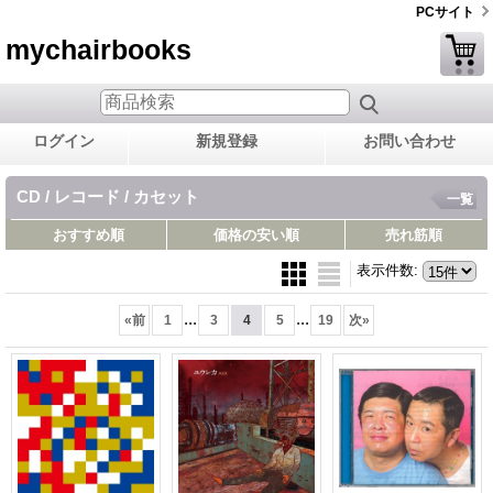
PCサイト
mychairbooks
ログイン
新規登録
お問い合わせ
CD / レコード / カセット
一覧
おすすめ順
価格の安い順
売れ筋順
表示件数
:
...
...
«
前
1
3
4
5
19
次
»