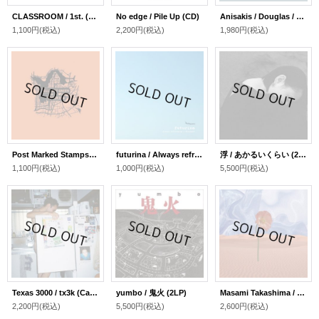
CLASSROOM / 1st. (CD)
No edge / Pile Up (CD)
Anisakis / Douglas / SPLIT (7inch)
1,100円
(税込)
2,200円
(税込)
1,980円
(税込)
Post Marked Stamps #5 / Futurina × Elliott Green (CD＋DLコード)
futurina / Always refreshing / Elephant (Cassette＋DLコード)
浮 / あかるいくらい (2LP)
1,100円
(税込)
1,000円
(税込)
5,500円
(税込)
Texas 3000 / tx3k (Cassette)
yumbo / 鬼火 (2LP)
Masami Takashima / Polyphonic (CD)
2,200円
(税込)
5,500円
(税込)
2,600円
(税込)