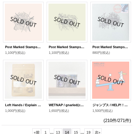
Post Marked Stamps #4 / biliardo x Pyre (CD)
Post Marked Stamps #2 / Cuthbarts x We Are On Fire (CD)
Post Marked Stamps #1 / Burial Etiquette × Undermark (CD)
1,100円
(税込)
1,100円
(税込)
880円
(税込)
Left Hands / Explain The Name To The Fish (CD)
WETNAP / gnarled(cassette)
ジャンプス / HELP! ! (cassette+DL)
1,000円
(税込)
1,650円
(税込)
1,500円
(税込)
(210件/271件)
...
...
«
前
1
13
14
15
19
次
»