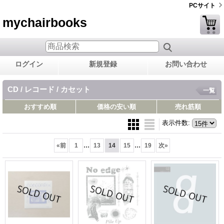
PCサイト
mychairbooks
ログイン
新規登録
お問い合わせ
CD / レコード / カセット
一覧
おすすめ順
価格の安い順
売れ筋順
表示件数
:
...
...
«
前
1
13
14
15
19
次
»